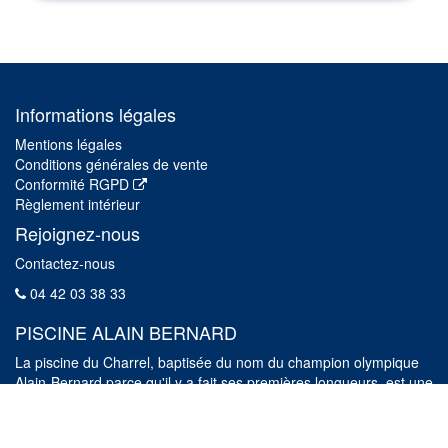
Informations légales
Mentions légales
Conditions générales de vente
Conformité RGPD
Règlement intérieur
Rejoignez-nous
Contactez-nous
04 42 03 38 33
PISCINE ALAIN BERNARD
La piscine du Charrel, baptisée du nom du champion olympique
Alain-Bernard parce qu'il y a fait ses premières longueurs, est une
piscine de type tournesol. Elle vous accueille tous les jours pour
profiter de son bassin de 25 mètres et de son bassin loisirs.